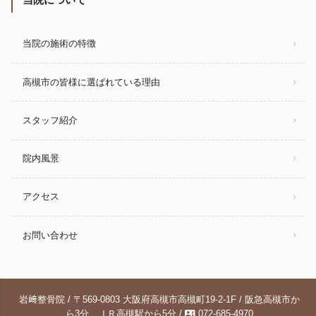
当院の施術の特徴
高槻市の皆様に選ばれている理由
スタッフ紹介
院内風景
アクセス
お問い合わせ
岩﨑整骨院 / 〒569-0803 大阪府高槻市高槻町19-2-1F / 阪急高槻市か
contact_phone
ら3分 ＪＲ高槻駅から5分 /
072-685-4970