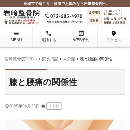
高槻市で肩こり・腰痛でお悩みなら岩﨑整骨院へ
menu
local_phone
event_available
location_on
MENU
電話する
WEB予約
アクセス
chevron_right
chevron_right
chevron_right
岩崎整骨院TOPへ
院長日記
未分類
膝と腰痛の関係性
膝と腰痛の関係性
query_builder
2025年04月26日
folder
未分類