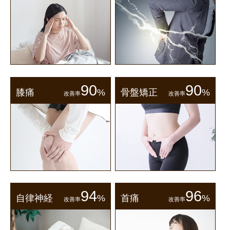
90
90
膝痛
%
骨盤矯正
%
改善率
改善率
94
96
自律神経
%
首痛
%
改善率
改善率