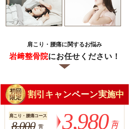
肩こり・腰痛に関するお悩み
岩﨑整骨院
にお任せください！
初回
割引キャンペーン実施中
限定
3,980
肩こり・腰痛コース
8,000
（税込）
円
（税別）
円