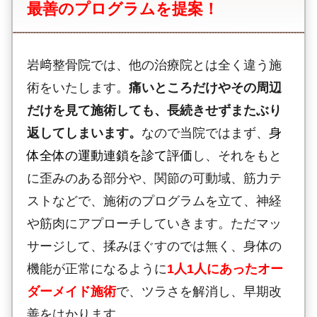
最善のプログラムを提案！
岩﨑整骨院では、他の治療院とは全く違う施
術をいたします。
痛いところだけやその周辺
だけを見て施術しても、長続きせずまたぶり
返してしまいます。
なので当院ではまず、
身
体全体の運動連鎖を診て評価
し、それをもと
に歪みのある部分や、関節の可動域、筋力テ
ストなどで、施術のプログラムを立て、神経
や筋肉にアプローチしていきます。ただマッ
サージして、揉みほぐすのでは無く、身体の
機能が正常になるように
1人1人にあったオー
ダーメイド施術
で、ツラさを解消し、早期改
善をはかります。