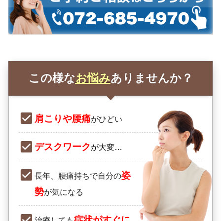
この様な
お悩み
ありませんか？
肩こりや腰痛
がひどい
デスクワーク
が大変…
姿
長年、腰痛持ちで自分の
勢
が気になる
症状が
すぐに
治療しても