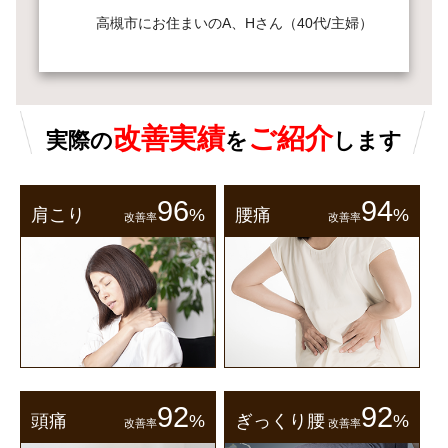
高槻市にお住まいのA、Hさん（40代/主婦）
改善実績
ご紹介
実際の
を
します
96
94
肩こり
%
腰痛
%
改善率
改善率
92
92
頭痛
%
ぎっくり腰
%
改善率
改善率