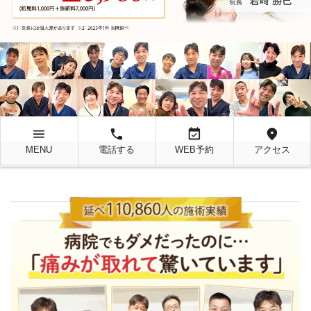
menu
local_phone
event_available
location_on
MENU
電話する
WEB予約
アクセス