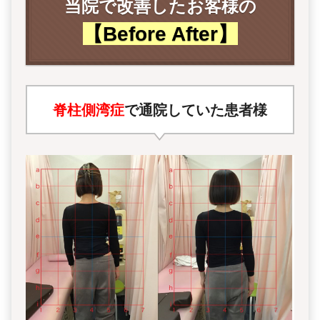
当院で
改善
したお客様の
【Before After】
脊柱側湾症
で通院していた患者様