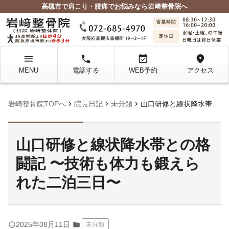
高槻市で肩こり・腰痛でお悩みなら岩﨑整骨院へ
menu
local_phone
event_available
location_on
MENU
電話する
WEB予約
アクセス
chevron_right
chevron_right
chevron_right
岩崎整骨院TOPへ
院長日記
未分類
山口研修と線状降水帯との格闘記 〜技術も体力も鍛えられた二泊三日〜
山口研修と線状降水帯との格
闘記 〜技術も体力も鍛えら
れた二泊三日〜
query_builder
2025年08月11日
folder
未分類