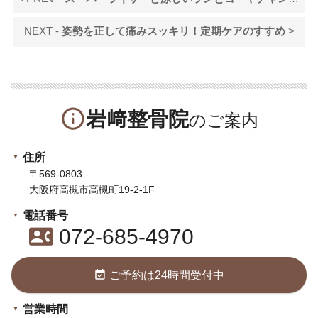
NEXT -
姿勢を正して痛みスッキリ！定期ケアのすすめ
>
info_outline
岩﨑整骨院
住所
〒569-0803
大阪府高槻市高槻町19-2-1F
電話番号
contact_phone
072-685-4970
event_available
ご予約は24時間受付中
営業時間