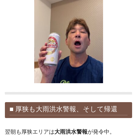
■ 厚狭も大雨洪水警報、そして帰還
翌朝も厚狭エリアは
大雨洪水警報
が発令中。