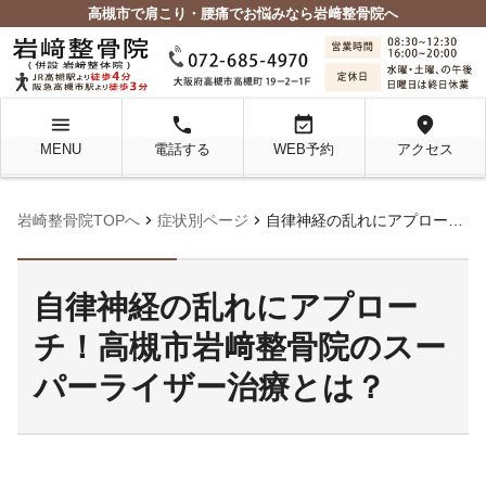
高槻市で肩こり・腰痛でお悩みなら岩﨑整骨院へ
menu
local_phone
event_available
location_on
MENU
電話する
WEB予約
アクセス
chevron_right
chevron_right
岩崎整骨院TOPへ
症状別ページ
自律神経の乱れにアプローチ！高槻市岩﨑整骨院のスーパーライザー治療とは？
自律神経の乱れにアプロー
チ！高槻市岩﨑整骨院のスー
パーライザー治療とは？