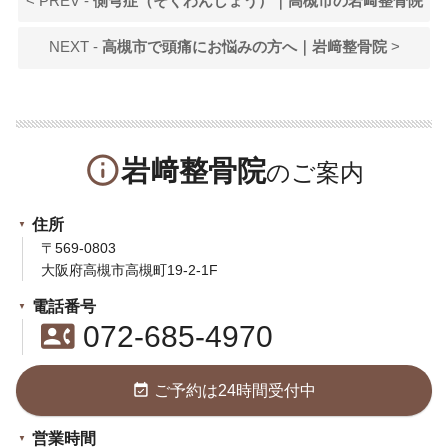
< PREV -
側弯症（そくわんしょう）｜高槻市の岩﨑整骨院
NEXT -
高槻市で頭痛にお悩みの方へ｜岩﨑整骨院
>
info_outline
岩﨑整骨院
住所
〒569-0803
大阪府高槻市高槻町19-2-1F
電話番号
contact_phone
072-685-4970
event_available
ご予約は24時間受付中
営業時間