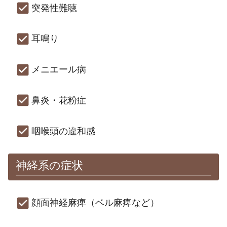
突発性難聴
耳鳴り
メニエール病
鼻炎・花粉症
咽喉頭の違和感
神経系の症状
顔面神経麻痺（ベル麻痺など）